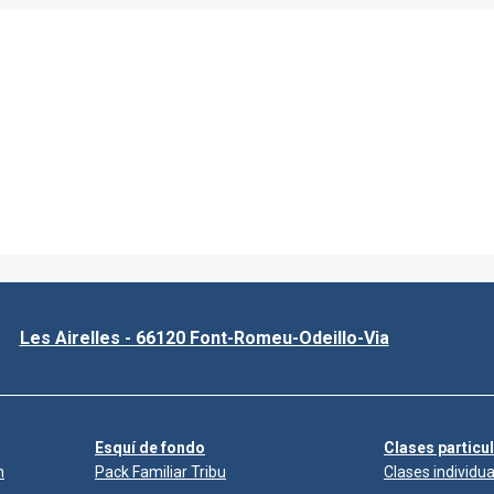
Les Airelles - 66120 Font-Romeu-Odeillo-Via
Esquí de fondo
Clases particu
n
Pack Familiar Tribu
Clases individua