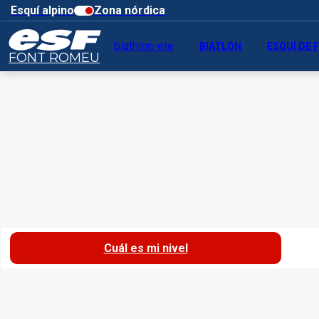
Esquí alpino
Zona nórdica
biathlon-ete
BIATLÓN
ESQUÍ DE
FONT ROMEU
Cuál es mi nivel