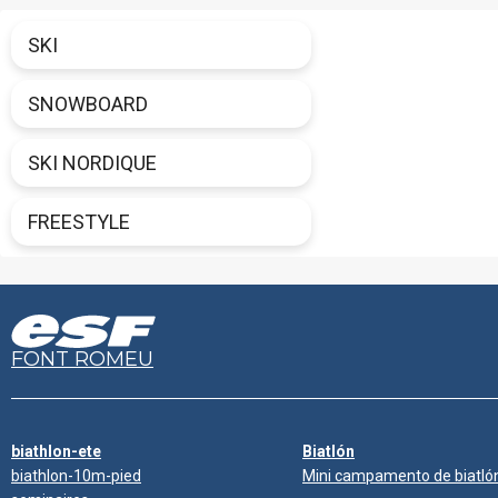
SKI
SNOWBOARD
SKI NORDIQUE
FREESTYLE
FONT ROMEU
biathlon-ete
Biatlón
biathlon-10m-pied
Mini campamento de biatló