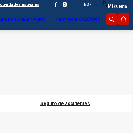
ctividades estivales
ES
Mi cuenta
new-node-d020bb8d
GRUPOS Y SEMINARIOS
Mi c
Seguro de accidentes