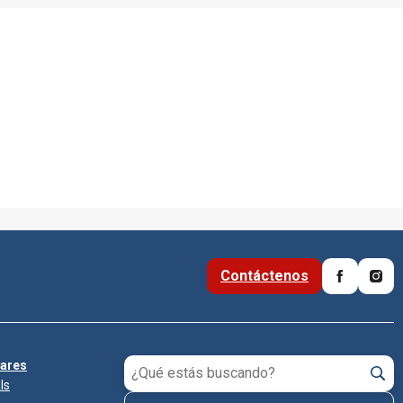
Contáctenos
lares
ls