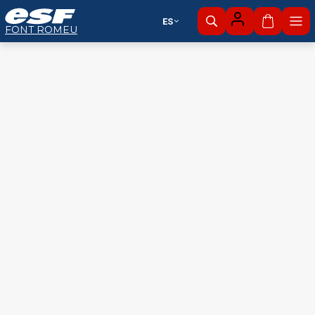
ES
Mi cesta
FONT ROMEU
Esquí
Zona nórdica
alpino