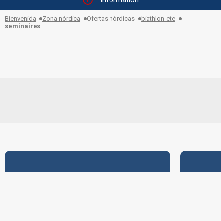
Information
Bienvenida
Zona nórdica
Ofertas nórdicas
biathlon-ete
seminaires