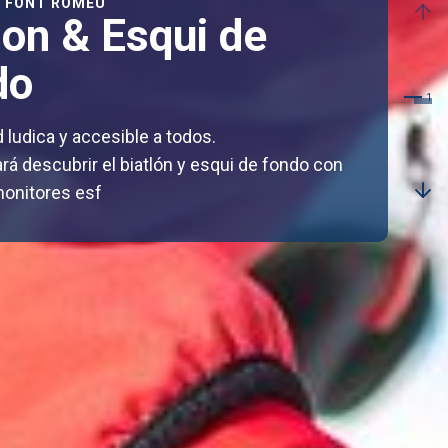
F FONT ROMEU
lon & Esqui de
do
 ludica y accesible a todos.
rá descubrir el biatlón y esqui de fondo con
monitores esf