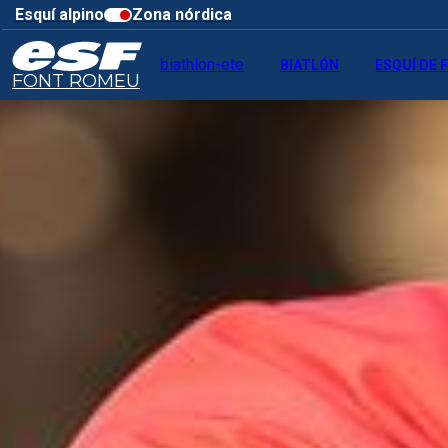
Esquí alpino
Zona nórdica
biathlon-ete
BIATLÓN
ESQUÍ DE
FONT ROMEU