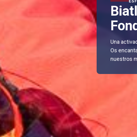
ES
Biat
Fon
Una activad
Os
encanta
nuestros 