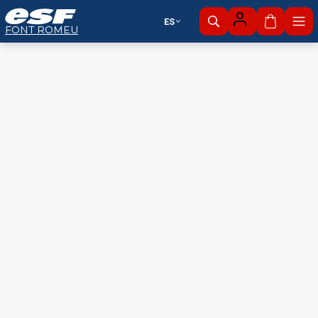
ES
Mi cesta
FONT ROMEU
Esquí
Zona nórdica
alpino