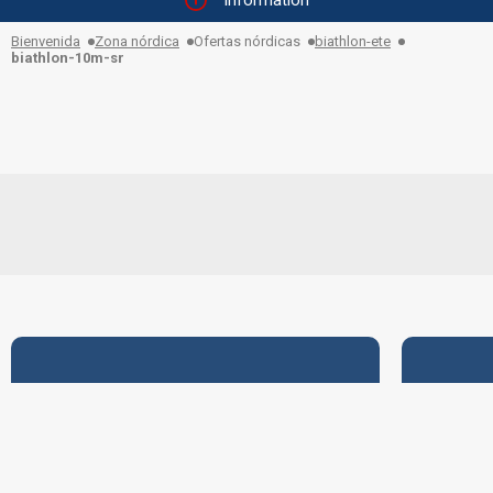
Information
Bienvenida
Zona nórdica
Ofertas nórdicas
biathlon-ete
biathlon-10m-sr