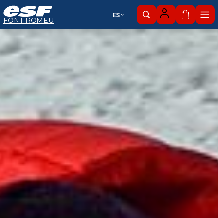
ES
Mi cesta
FONT ROMEU
Esquí
Zona nórdica
alpino