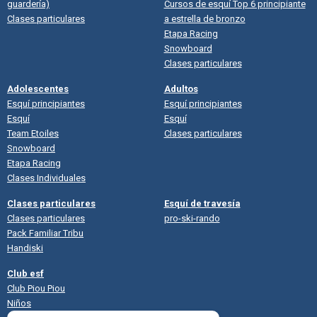
guardería)
Cursos de esquí Top 6 principiante
Clases particulares
a estrella de bronzo
Etapa Racing
Snowboard
Clases particulares
Adolescentes
Adultos
Esquí principiantes
Esquí principiantes
Esquí
Esquí
Team Etoiles
Clases particulares
Snowboard
Etapa Racing
Clases Individuales
Clases particulares
Esquí de travesía
Clases particulares
pro-ski-rando
Pack Familiar Tribu
Handiski
Club esf
Club Piou Piou
Niños