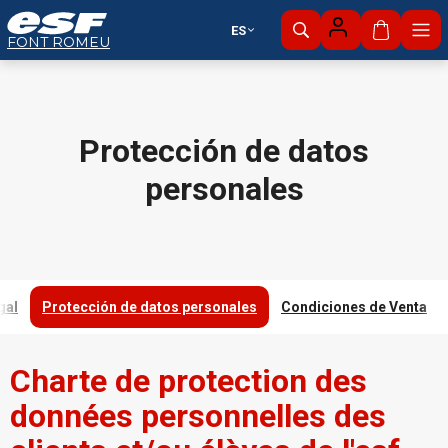
ES
Mi cesta
FONT ROMEU
Esquí
Zona nórdica
alpino
Protección de datos
personales
gal
Protección de datos personales
Condiciones de Venta
Charte de protection des
données personnelles des