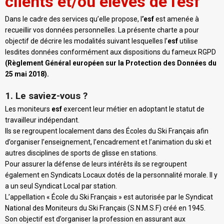
clients et/ou élèves de l'esf
Dans le cadre des services qu’elle propose, l
’esf
est amenée à
recueillir vos données personnelles. La présente charte a pour
objectif de décrire les modalités suivant lesquelles l’
esf
utilise
lesdites données conformément aux dispositions du fameux RGPD
(Règlement Général européen sur la Protection des Données du
25 mai 2018).
1. Le saviez-vous ?
Les moniteurs
esf
exercent leur métier en adoptant le statut de
travailleur indépendant.
Ils se regroupent localement dans des Écoles du Ski Français afin
d’organiser l’enseignement, l’encadrement et l’animation du ski et
autres disciplines de sports de glisse en stations.
Pour assurer la défense de leurs intérêts ils se regroupent
également en Syndicats Locaux dotés de la personnalité morale. Il y
a un seul Syndicat Local par station.
L’appellation « École du Ski Français » est autorisée par le Syndicat
National des Moniteurs du Ski Français (S.N.M.S.F) créé en 1945.
Son objectif est d’organiser la profession en assurant aux