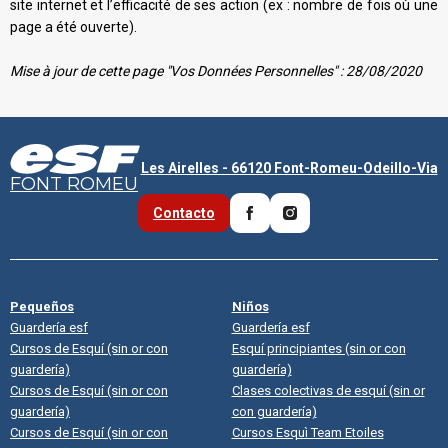
site internet et l’efficacité de ses action (ex : nombre de fois où une
page a été ouverte).
Mise à jour de cette page "Vos Données Personnelles" : 28/08/2020
Les Airelles - 66120 Font-Romeu-Odeillo-Via
FONT ROMEU
Contacto
Pequeños
Niños
Guardería esf
Guardería esf
Cursos de Esquí (sin or con
Esquí principiantes (sin or con
guardería)
guardería)
Cursos de Esquí (sin or con
Clases colectivas de esquí (sin or
guardería)
con guardería)
Cursos de Esquí (sin or con
Cursos Esquì Team Etoiles