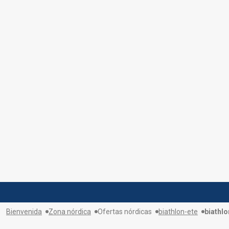
Bienvenida
Zona nórdica
Ofertas nórdicas
biathlon-ete
biathl