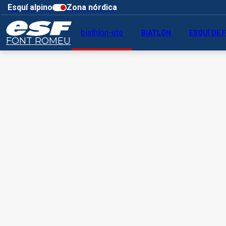
Esquí alpino
Zona nórdica
biathlon-ete
BIATLÓN
ESQUÍ DE
FONT ROMEU