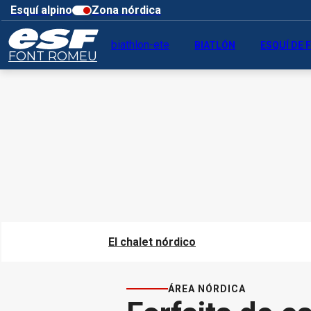
Esquí alpino
Zona nórdica
biathlon-ete
BIATLÓN
ESQUÍ DE
FONT ROMEU
El chalet nórdico
ÁREA NÓRDICA