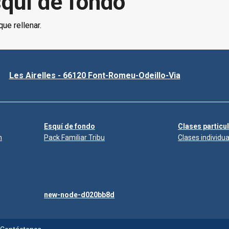
squí de fondo
ue rellenar.
Les Airelles - 66120 Font-Romeu-Odeillo-Via
Esquí de fondo
Clases particu
n
Pack Familiar Tribu
Clases individua
new-node-d020bb8d