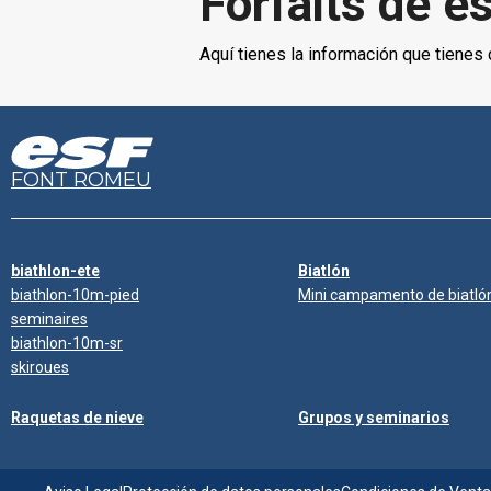
Forfaits de e
Aquí tienes la información que tienes q
FONT ROMEU
biathlon-ete
Biatlón
biathlon-10m-pied
Mini campamento de biatló
seminaires
biathlon-10m-sr
skiroues
Raquetas de nieve
Grupos y seminarios