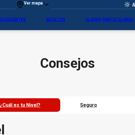
Ver mapa
A
OLESCENTES
ADULTOS
CLASES PARTICULARES
Consejos
¿Cuál es tu Nivel?
Seguro
l